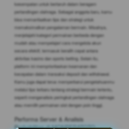
kesempatan untuk bertaruh dalam beragam
pertandingan olahraga. Sebagai anggota baru, kamu
bisa memanfaatkan tips dan strategi untuk
memaksimalkan pengalaman bermain. Misalnya,
menjelajahi kategori permainan berbeda dengan
mudah atau mempelajari cara mengelola akun
secara efektif, termasuk beralih cepat antara
aktivitas kasino dan sports betting. Selain itu,
platform ini memprioritaskan keamanan dan
kecepatan dalam transaksi deposit dan withdrawal.
Kamu juga dapat terus memperbarui pengetahuanmu
melalui tips terbaru tentang strategi bermain tertentu,
seperti menganalisis peringkat pertandingan olahraga
atau memilih permainan slot dengan poin tinggi.
Performa Server & Analisis
Probabilitas di MONPERATOTO