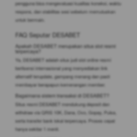
pengguna bisa mengevaluasi kualitas koneksi, waktu
respons, dan stabilitas sesi sebelum memutuskan
untuk bermain.
FAQ Seputar DESABET
Apakah DESABET merupakan situs slot resmi
terpercaya?
Ya, DESABET adalah situs judi slot online resmi
berlisensi internasional yang menyediakan link
alternatif terupdate, gampang menang dan pasti
membayar berapapun kemenangan member.
Bagaimana sistem transaksi di DESABET?
Situs resmi DESABET mendukung deposit dan
withdraw via QRIS 10K, Dana, Ovo, Gopay, Pulsa,
serta transfer bank lokal terpercaya. Proses cepat
hanya sekitar 1 menit.