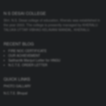
N S DESAI COLLEGE
Shri. N.S. Desai college of education, Kheralu was established in
the year 2003. The college is presently managed by KHERALU
TALUKA UTTAR VIBHAG KELAVANI MANDAL, KHERALU.
RECENT BLOG
FIRE NOC CERTIFICATE
OUR ACHIEVEMENT
Saithantik Manjuri Letter for HNGU
N.C.T.E. ORDER LETTER
QUICK LINKS
PHOTO GALLARY
N.C.T.E. Bhopal