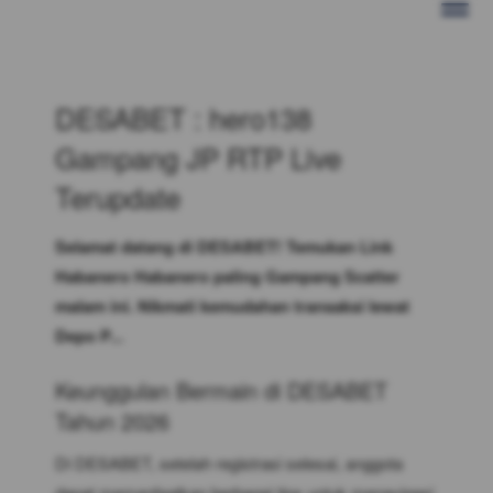
DESABET : hero138
Gampang JP RTP Live
Terupdate
Selamat datang di DESABET! Temukan Link
Habanero Habanero paling Gampang Scatter
malam ini. Nikmati kemudahan transaksi lewat
Depo P...
Keunggulan Bermain di DESABET
Tahun 2026
Di DESABET, setelah registrasi selesai, anggota
dapat memanfaatkan berbagai tips untuk menavigasi