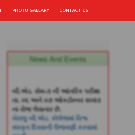
T
PHOTO GALLARY
CONTACT US
News And Events
બી.એડ. સેમ-૩ ની આંતરિક પરીક્ષા
તા. ૦૬ અને ૦૭ ઓકટોમ્બર ૨૦૨૩
ના રોજ લેવાનાર છે.
ખેરાલુ બી.એડ. કોલેજમાં વિશ્વ
સંસ્કૃત દિવસની ઉજવણી કરવામાં
આવી.