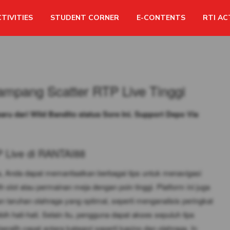
TIVITIES
STUDENT CORNER
E-CONTENTS
RTI AC
ampang Scatter RTP Live Tinggi
ru dari Wild Bandito status Sore Ini. Support Depo Via
P Live di RANTAI88
, Anda dapat memanfaatkan berbagai tips untuk menavigasi
 slot atau permainan meja dengan poin tinggi. Platform ini juga
 taruhan olahraga yang optimal, seperti menganalisis peringkat
 hati-hati. Selain itu, pengguna dapat akses sepuluh tips
ralih cepat antara kategori seperti kasino dan olahraga. In