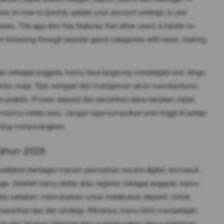
ance on how to quickly update your account settings or use
esses. The app also has features that allow users a hands-on
 or browsing through popular game categories with ease, making
r sebagai anggota, kamu bisa langsung menjelajahi slot, bingo,
ermainan meja. Tips navigasi dan manajemen akun membantumu
n praktis. Proses deposit dan penarikan dana berjalan cepat,
anmu selalu seru. Jangan lupa kumpulkan poin tinggi di setiap
 yang menyenangkan.
Tahun 2026
yediakan berbagai macam permainan secara digital, termasuk
aga. Setelah kamu daftar atau register sebagai anggota, kamu
tis sebelum memutuskan untuk melakukan deposit. Untuk
warkan tips dan strategi. Misalnya, kamu bisa mempelajari
asino dan taruhan olahraga atau menggunakan alat manajemen