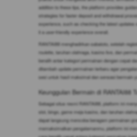
addition to these tips, the platform provides guid
strategies for faster deposit and withdrawal proc
experience, such as checking the latest updates
it a user-friendly experience overall.
RANTAI88 menghadirkan sabatoto, setelah registe
roulette, taruhan olahraga, kasino live, dan p
beralih antar kategori permainan dengan cepat da
ditambah update permainan terbaru agar pengalam
sesi untuk hasil maksimal dan sensasi bermain
Keunggulan Bermain di RANTAI88 
Sebagai situs resmi RANTAI88, platform ini men
slot, bingo, game meja kasino, dan taruhan olahr
dapat langsung mencoba beragam permainan gra
memaksimalkan pengalamanmu, platform ini mena
cara beralih cepat antara kategori permainan k