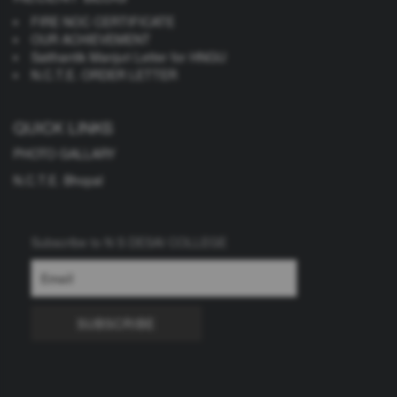
FIRE NOC CERTIFICATE
OUR ACHIEVEMENT
Saithantik Manjuri Letter for HNGU
N.C.T.E. ORDER LETTER
QUICK LINKS
PHOTO GALLARY
N.C.T.E. Bhopal
Subscribe to N S DESAI COLLEGE