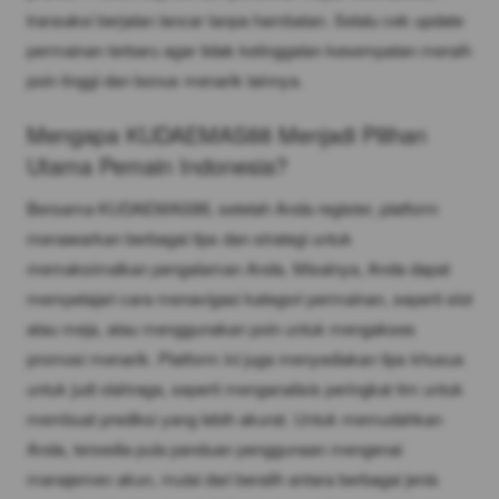
transaksi berjalan lancar tanpa hambatan. Selalu cek update
permainan terbaru agar tidak ketinggalan kesempatan meraih
poin tinggi dan bonus menarik lainnya.
Mengapa KUDAEMAS88 Menjadi Pilihan
Utama Pemain Indonesia?
Bersama KUDAEMAS88, setelah Anda register, platform
menawarkan berbagai tips dan strategi untuk
memaksimalkan pengalaman Anda. Misalnya, Anda dapat
mempelajari cara menavigasi kategori permainan, seperti slot
atau meja, atau menggunakan poin untuk mengakses
promosi menarik. Platform ini juga menyediakan tips khusus
untuk judi olahraga, seperti menganalisis peringkat tim untuk
membuat prediksi yang lebih akurat. Untuk memudahkan
Anda, tersedia pula panduan penggunaan mengenai
manajemen akun, mulai dari beralih antara berbagai jenis