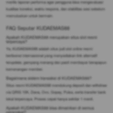
merilis laporan performa agar pengguna bisa mengevaluasi
kualitas koneksi, waktu respons, dan stabilitas sesi sebelum
memutuskan untuk bermain.
FAQ Seputar KUDAEMAS88
Apakah KUDAEMAS88 merupakan situs slot resmi
terpercaya?
Ya, KUDAEMAS88 adalah situs judi slot online resmi
berlisensi internasional yang menyediakan link alternatif
terupdate, gampang menang dan pasti membayar berapapun
kemenangan member.
Bagaimana sistem transaksi di KUDAEMAS88?
Situs resmi KUDAEMAS88 mendukung deposit dan withdraw
via QRIS 10K, Dana, Ovo, Gopay, Pulsa, serta transfer bank
lokal terpercaya. Proses cepat hanya sekitar 1 menit.
Apakah KUDAEMAS88 bisa dimainkan di semua
perangkat?