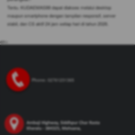
Tentu. KUDAEMAS88 dapat diakses melalui desktop
maupun smartphone dengan tampilan responsif, server
stabil, dan CS aktif 24 jam setiap hari di tahun 2026.
ain>
Phone:
02761231365