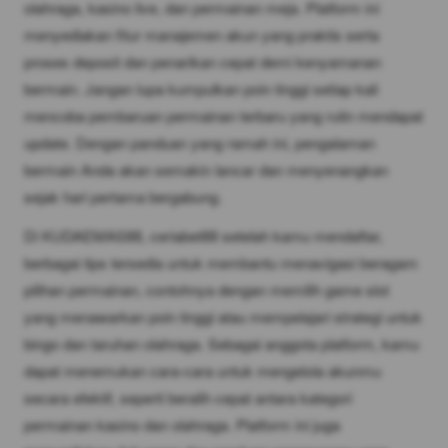
olahraga, kasino live, dan permainan meja. Platform ini
menyediakan fitur manajemen akun yang praktis serta
proses deposit dan penarikan cepat demi kenyamanan
bermain. Jangan lupa kumpulkan poin tinggi setiap kali
mencoba pembaruan permainan terbaru yang rutin mendapat
update. Dengan panduan yang ramah ini, pengalaman
bermain Anda akan semakin lancar dan menyenangkan
sejak hari pertama bergabung.
Di KUDAEMAS88, ceriabet88 setelah kamu mendaftar,
berbagai tips tersedia untuk membantu menavigasi beragam
pilihan permainan, contohnya dengan memilih game slot
yang menawarkan poin tinggi atau mempelajari strategi untuk
bingo dan taruhan olahraga. Sebagai anggota platform, kamu
dapat menemukan cara-cara untuk mengelola akunmu
secara efektif, seperti beralih cepat antara kategori
permainan kasino dan olahraga. Platform ini juga