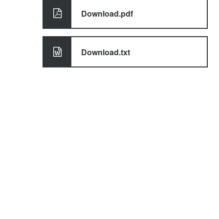
Download.pdf
Download.txt