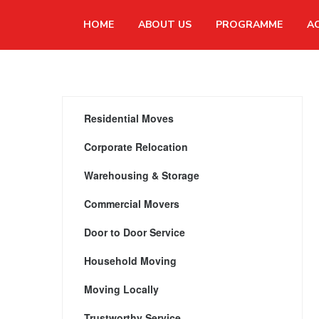
HOME
ABOUT US
PROGRAMME
AC
Residential Moves
Corporate Relocation
Warehousing & Storage
Commercial Movers
Door to Door Service
Household Moving
Moving Locally
Trustworthy Service