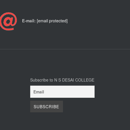
E-mail:
[email protected]
Subscribe to N S DESAI COLLEGE